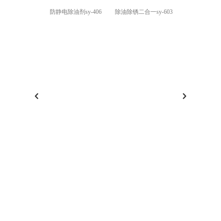
防静电除油剂sy-406
除油除锈二合一sy-603
强力除油