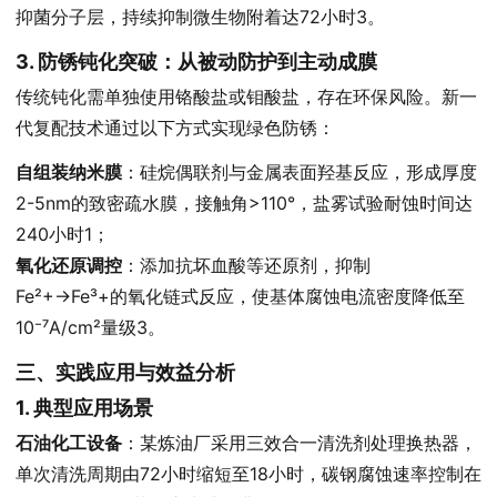
抑菌分子层，持续抑制微生物附着达72小时3。
3. 防锈钝化突破：从被动防护到主动成膜
传统钝化需单独使用铬酸盐或钼酸盐，存在环保风险。新一
代复配技术通过以下方式实现绿色防锈：
自组装纳米膜
：硅烷偶联剂与金属表面羟基反应，形成厚度
2-5nm的致密疏水膜，接触角>110°，盐雾试验耐蚀时间达
240小时1；
氧化还原调控
：添加抗坏血酸等还原剂，抑制
Fe²+→Fe³+的氧化链式反应，使基体腐蚀电流密度降低至
10⁻⁷A/cm²量级3。
三、实践应用与效益分析
1. 典型应用场景
石油化工设备
：某炼油厂采用三效合一清洗剂处理换热器，
单次清洗周期由72小时缩短至18小时，碳钢腐蚀速率控制在