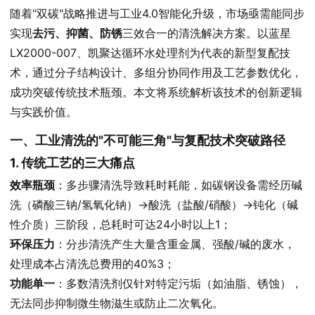
随着"双碳"战略推进与工业4.0智能化升级，市场亟需能同步
实现
去污、抑菌、防锈
三效合一的清洗解决方案。以蓝星
LX2000-007、凯聚达循环水处理剂为代表的新型复配技
术，通过分子结构设计、多组分协同作用及工艺参数优化，
成功突破传统技术瓶颈。本文将系统解析该技术的创新逻辑
与实践价值。
一、工业清洗的"不可能三角"与复配技术突破路径
1. 传统工艺的三大痛点
效率瓶颈
：多步骤清洗导致耗时耗能，如碳钢设备需经历碱
洗（磷酸三钠/氢氧化钠）→酸洗（盐酸/硝酸）→钝化（碱
性介质）三阶段，总耗时可达24小时以上1；
环保压力
：分步清洗产生大量含重金属、强酸/碱的废水，
处理成本占清洗总费用的40%3；
功能单一
：多数清洗剂仅针对特定污垢（如油脂、锈蚀），
无法同步抑制微生物滋生或防止二次氧化。