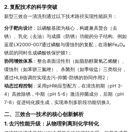
2. 复配技术的科学突破
新型三效合一清洗剂通过以下技术路径实现性能跃升：
分子靶向设计
：以磷酸基团为核心，构建兼具螯合（去
锈）、乳化（去油）与成膜（防锈）功能的分子结构。例如
蓝星LX2000-007通过磷酸与缓蚀剂的复配，在溶解Fe₃O₄
锈层的同时生成磷酸铁保护膜1；
协同增效体系
：整合表面活性剂（如脂肪醇聚氧乙烯醚）、
缓蚀剂（如苯骈三氮唑）、杀菌剂（如季铵盐）三类组分，
通过HLB值调控实现去污-抑菌-防锈的协同作用2；
动态过程控制
：采用pH响应型配方，在清洗初期（pH 3-
4）高效除锈，中期（pH 5-6）激活抑菌成分，后期（pH
7-8）促进钝化膜生成，实现单剂多阶段功能切换3。
二、三效合一技术的核心创新解析
1. 去污性能升级：从物理剥离到化学转化