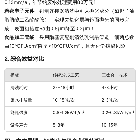
0.12mm/a，年节约废水处理费用80万元1；
精密电子元件
：铜制连接器清洗中引入抛光成分（如椰子油
脂肪酸二乙醇酰胺），实现去氧化层与镜面抛光的同步完
成，表面粗糙度Ra由0.8μm降至0.2μm3；
食品加工管线
：采用酶基复配剂清洗乳制品管道，细菌总数
由10⁵CFU/cm²降至<10²CFU/cm²，且无化学残留风险。
2. 综合效益对比
指标
传统分步工艺
三效合一技术
清洗耗时
24-48小时
4-8小时
废水排放量
10-15吨/次
2-3吨/次
能耗强度
0.8-1.2kW·h/m³
0.2-0.3kW·h/m³
设备寿命
5-8年
10-15年