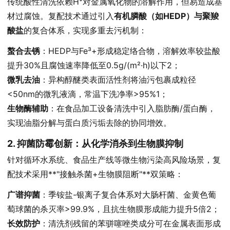
传统酸性清洗依赖H⁺对金属氧化物的溶解作用，但易造成基
材过腐蚀。复配技术通过引入
有机膦酸（如HEDP）与聚羧
酸盐
的复合体系，实现多重去污机制：
螯合去锈
：HEDP与Fe³+形成稳定络合物，溶解效率较盐酸
提升30%且腐蚀速率降低至0.5g/(m²·h)以下2；
微乳去油
：异构醇醚类表面活性剂将油污包裹成粒径
<50nm的微乳液滴，常温下洗净率>95%1；
生物酶辅助
：在食品加工设备清洗中引入脂肪酶/蛋白酶，
实现油脂分解与蛋白质污垢去除的协同增效。
2. 抑菌防霉创新：从化学消杀到生物膜抑制
针对循环水系统、食品生产线等微生物污染高风险场景，复
配技术采用**"接触杀菌+生物膜阻断"**双策略：
广谱抑菌
：季铵盐-银离子复合体系对大肠杆菌、金黄色葡
萄球菌的杀灭率>99.9%，且抗生物膜形成能力提升5倍2；
长效防护
：清洗剂残留的苯骈噻唑类成分可在金属表面形成