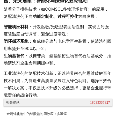
四、未来展望：智能化与绿色化双轮驱动
随着分子模拟技术（如COMSOL多物理场仿真）的应用，
复配清洗剂正向
功能定制化、过程可控化
方向发展：
智能响应材料
：开发温敏/光敏型表面活性剂，实现去污强
度随温度自动调节，避免过度清洗；
闭环循环系统
：集成膜分离与电化学再生装置，使清洗剂回
用率提升至90%以上2；
生物基替代
：以糖苷类、氨基酸衍生物替代石油基成分，推
动清洗剂全生命周期碳中和。
工业清洗剂的复配技术创新，正以跨界融合的思维破解百年
技术困局，为制造业高质量发展注入绿色动能。选择三效合
一解决方案，不仅是技术升级的必然选择，更是企业履行环
境责任的战略行动。
相关资讯
18033337827
金属钝化剂中的钼酸盐协同效应：实验室