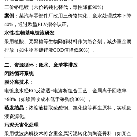
三价铬电镀（六价铬钝化替代，毒性降低90%）
案例
：某汽车零部件厂改用三价铬钝化，废水处理成本下降
40%，通过欧盟ELV指令认证。
水性/生物基电镀液研发
采用植酸、壳聚糖等生物降解材料作为络合剂，减少重金属
排放（如生物基镀锌液COD值降低60%）。
二、资源循环：废水、废渣零排放
闭路循环系统
膜分离技术
：
电镀废水经RO反渗透+电渗析组合工艺，金属离子回收率
>98%（如镍回收成本低于采购价30%）。
蒸发结晶
：浓缩液提取硫酸铜、氯化镍等再生原料，实现废
液资源化。
污泥无害化处理
采用微波热解技术将含重金属污泥转化为陶瓷骨料（如某企